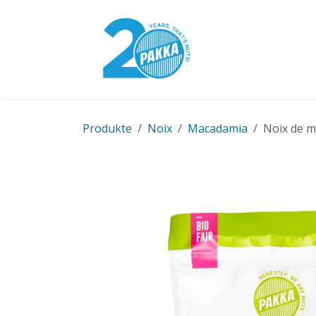
Se rendre au contenu
Modèle Pakka
Produkte
Noix
Macadamia
Noix de ma