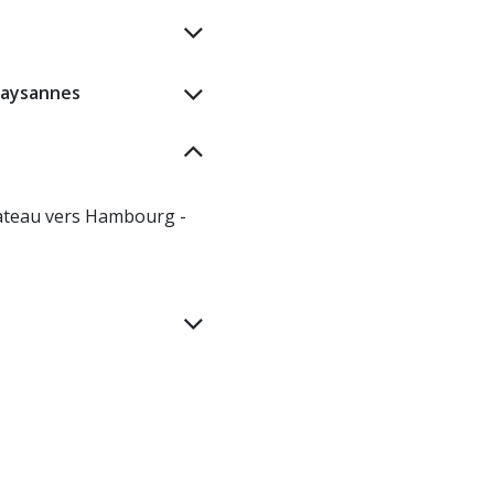
paysannes​
bateau vers Hambourg -