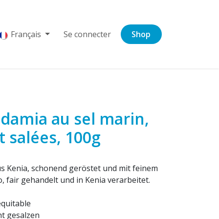
Français
Se connecter
Shop
damia au sel marin,
et salées, 100g
s Kenia, schonend geröstet und mit feinem
, fair gehandelt und in Kenia verarbeitet.
quitable
ht gesalzen