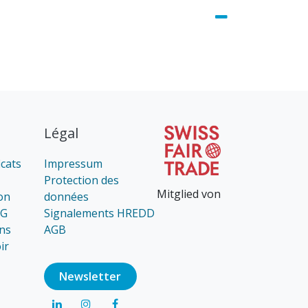
Légal
icats
Impressum
Protection des
Mitglied von
on
données
AG
Signalements HREDD
ns
AGB
ir
Newsl​​​​etter