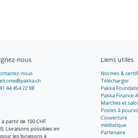
ignez-nous
Liens utiles
ontactez-nous
Normes & certif
elcome@pakka.ch
Télécharger
41 44 454 22 88
Pakka Foundati
Pakka Finance 
Marchés et salo
Postes à pourvo
Couverture
 à partir de 100 CHF.
médiatique
B). Livraisons possibles en
Partenaire
pour les livraisons à