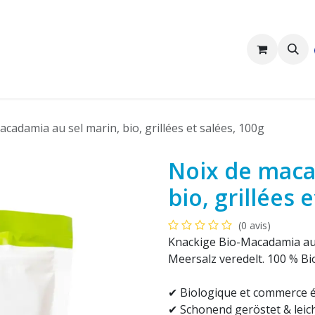
Nous sommes Pakka
Clients professionnels
cadamia au sel marin, bio, grillées et salées, 100g
Noix de maca
bio, grillées 
(0 avis)
Knackige Bio-Macadamia au
Meersalz veredelt. 100 % Bio
✔ Biologique et commerce é
✔ Schonend geröstet & leic