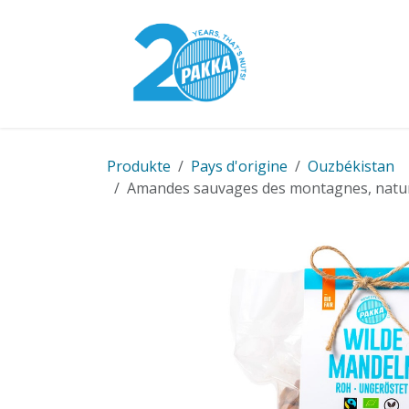
Se rendre au contenu
Modèle Pakka
Produkte
Pays d'origine
Ouzbékistan
Amandes sauvages des montagnes, naturel