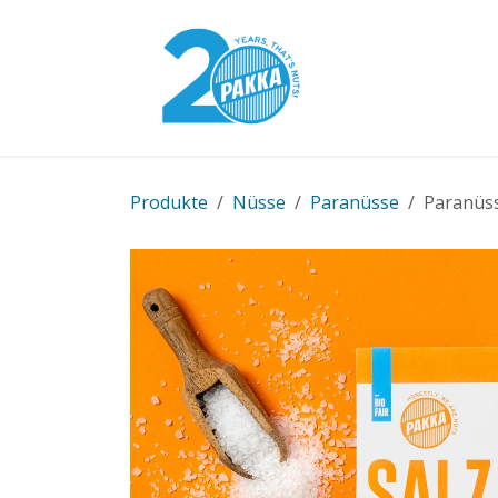
Zum Inhalt springen
Pakka-Modell
Produkte
Nüsse
Paranüsse
Paranüss