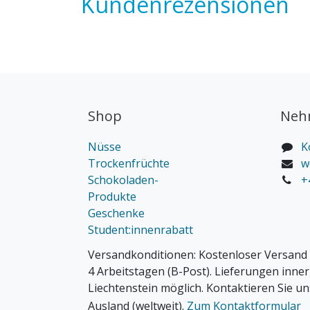
Kundenrezensionen
Shop
Nehm
Nüsse
K
Trockenfrüchte
w
Schokoladen-
+
Produkte
Geschenke
Student:innenrabatt
Versandkonditionen:
Kostenloser Versand 
4 Arbeitstagen (B-Post). Lieferungen inne
Liechtenstein möglich. Kontaktieren Sie un
Ausland (weltweit).
Zum Kontaktformular