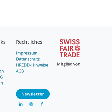
nks
Rechtliches
Impressum
Datenschutz
Mitglied von
HREDD-Hinweise
on
AGB
AG
en
Newsl​​​​etter