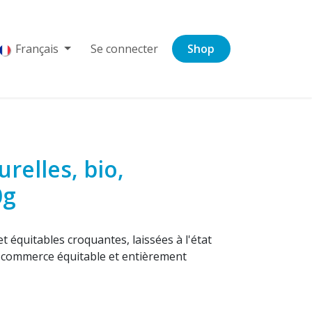
Français
Se connecter
Shop
relles, bio,
0g
équitables croquantes, laissées à l'état
es commerce équitable et entièrement