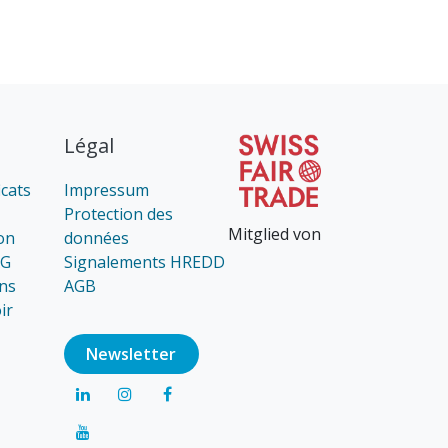
Légal
icats
Impressum
Protection des
Mitglied von
on
données
AG
Signalements HREDD
ns
AGB
ir
Newsl​​​​etter