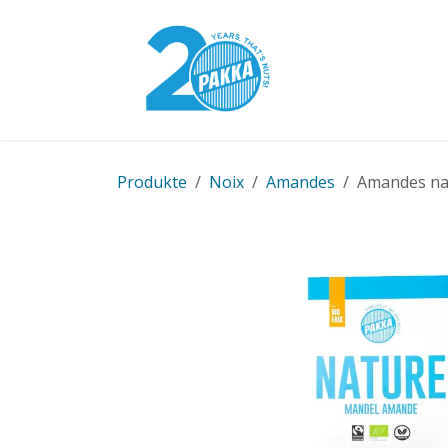
Se rendre au contenu
Modèle Pakka
Produkte
Noix
Amandes
Amandes natu