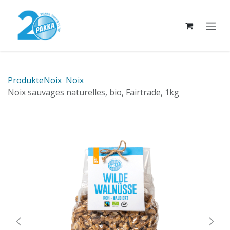
Se rendre au contenu
Produkte
Noix
Noix
Noix sauvages naturelles, bio, Fairtrade, 1kg