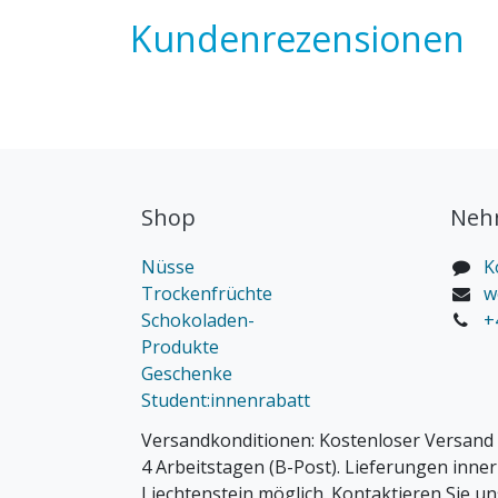
Kundenrezensionen
Shop
Nehm
Nüsse
K
Trockenfrüchte
w
Schokoladen-
+
Produkte
Geschenke
Student:innenrabatt
Versandkonditionen:
Kostenloser Versand 
4 Arbeitstagen (B-Post). Lieferungen inne
Liechtenstein möglich. Kontaktieren Sie un