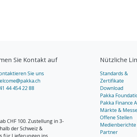
en Sie Kontakt auf
Nützliche Li
ontaktieren Sie uns
Standards &
elcome@pakka.ch
Zertifikate
41 44 454 22 88
Download
Pakka Foundati
Pakka Finance 
Märkte & Mess
Offene Stellen
ab CHF 100. Zustellung in 3-
Medienberichte
rhalb der Schweiz &
Partner
s für Lieferungen ins