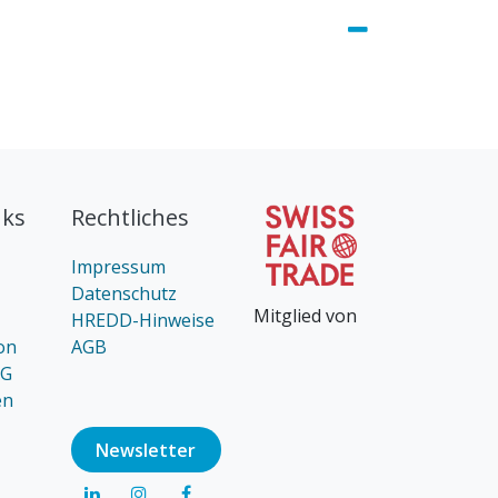
nks
Rechtliches
Impressum
Datenschutz
Mitglied von
HREDD-Hinweise
on
AGB
AG
en
Newsl​​​​etter