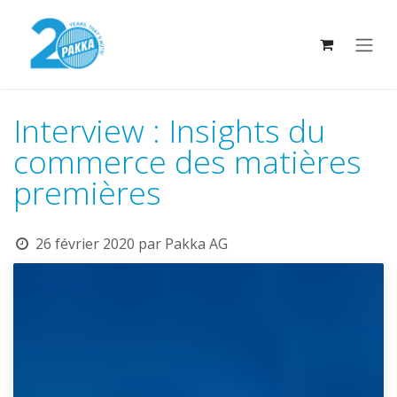
Se rendre au contenu
Interview : Insights du
commerce des matières
premières
26 février 2020
par
Pakka AG