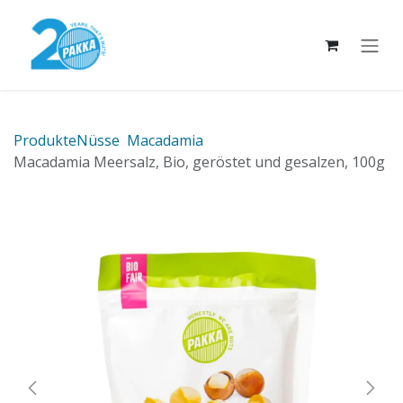
Zum Inhalt springen
Produkte
Nüsse
Macadamia
Macadamia Meersalz, Bio, geröstet und gesalzen, 100g