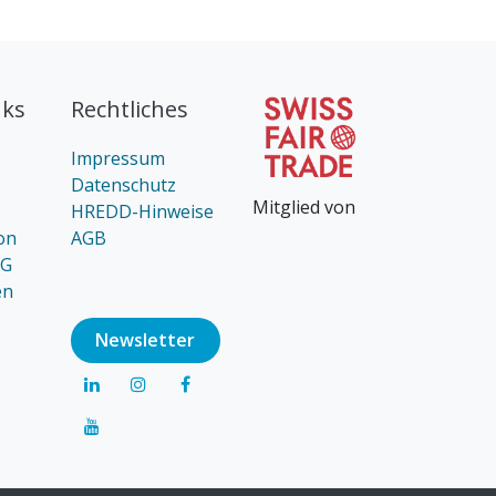
nks
Rechtliches
Impressum
Datenschutz
Mitglied von
HREDD-Hinweise
on
AGB
AG
en
Newsl​​​​etter