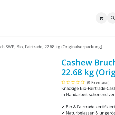
Wir sind Pakka
Firmenkunden
h SWP, Bio, Fairtrade, 22.68 kg (Originalverpackung)
Cashew Bruch 
22.68 kg (Ori
(0 Rezension)
Knackige Bio-Fairtrade-Cas
in Handarbeit schonend verar
✔ Bio & Fairtrade zertifizier
✔ Naturbelassen & ungerös