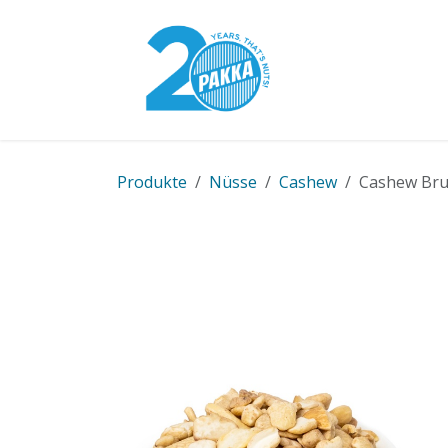
Zum Inhalt springen
Pakka-Modell
Produkte
Nüsse
Cashew
Cashew Bruc