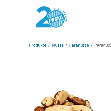
Zum Inhalt springen
Pakka-Modell
Produkte
Nüsse
Paranüsse
Paranüss