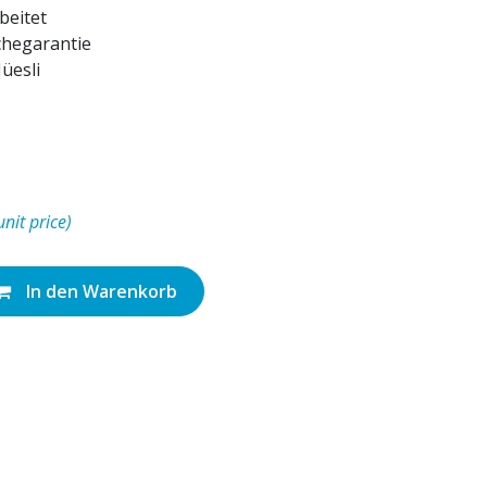
beitet
chegarantie
üesli
unit price)
In den Warenkorb