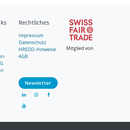
nks
Rechtliches
Impressum
Datenschutz
Mitglied von
HREDD-Hinweise
on
AGB
AG
en
Newsl​​​​etter