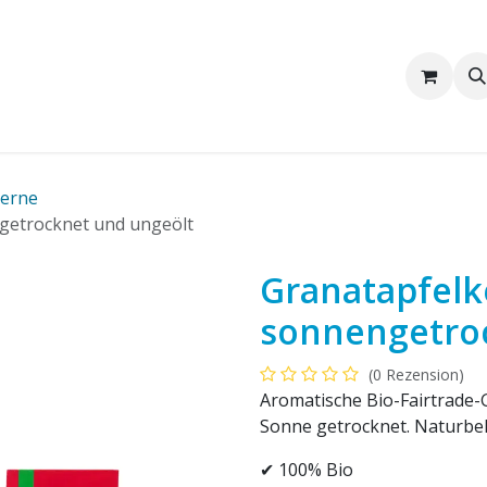
Wir sind Pakka
Firmenkunden
kerne
ngetrocknet und ungeölt
Granatapfelke
sonnengetro
(0 Rezension)
Aromatische Bio-Fairtrade-G
Sonne getrocknet. Naturbel
✔ 100% Bio