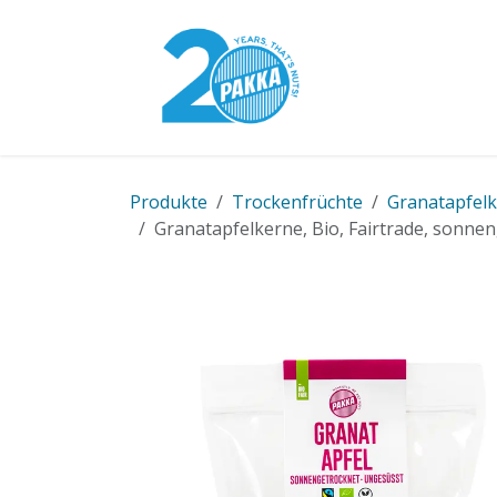
Zum Inhalt springen
Pakka-Modell
Produkte
Trockenfrüchte
Granatapfel
Granatapfelkerne, Bio, Fairtrade, sonne