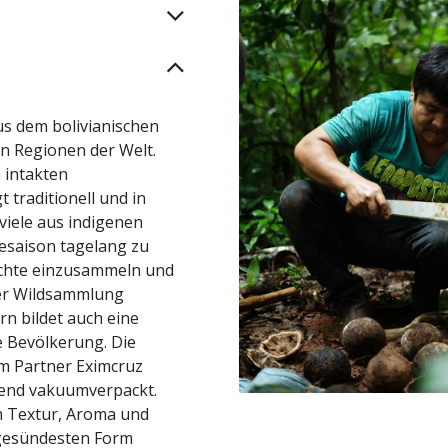
s dem bolivianischen
n Regionen der Welt.
 intakten
 traditionell und in
viele aus indigenen
esaison tagelang zu
üchte einzusammeln und
der Wildsammlung
n bildet auch eine
e Bevölkerung. Die
 Partner Eximcruz
ssend vakuumverpackt.
n Textur, Aroma und
 gesündesten Form