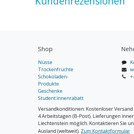
Kundenrezensionen
Shop
Nehm
Nüsse
K
Trockenfrüchte
w
Schokoladen-
+
Produkte
Geschenke
Student:innenrabatt
Versandkonditionen:
Kostenloser Versand 
4 Arbeitstagen (B-Post). Lieferungen inne
Liechtenstein möglich. Kontaktieren Sie un
Ausland (weltweit).
Zum Kontaktformular