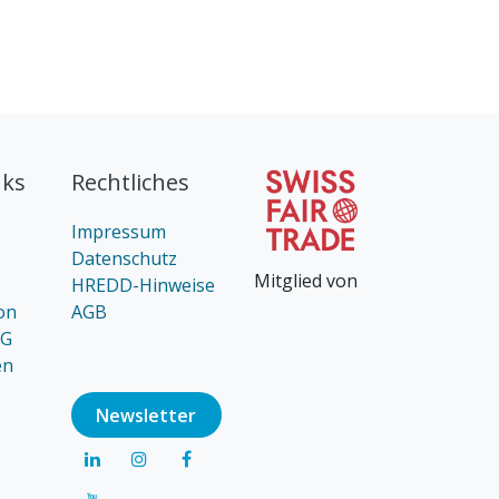
nks
Rechtliches
Impressum
Datenschutz
Mitglied von
HREDD-Hinweise
on
AGB
AG
en
Newsl​​​​etter