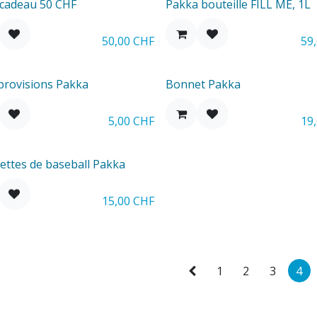
 cadeau 50 CHF
Pakka bouteille FILL ME, 1L
50,00
CHF
59
 provisions Pakka
Bonnet Pakka
5,00
CHF
19
ettes de baseball Pakka
15,00
CHF
1
2
3
4