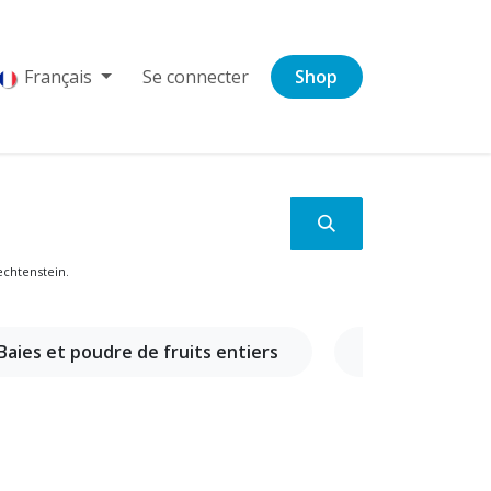
Français
Se connecter
Shop
iechtenstein.
Baies et poudre de fruits entiers
Cueillette sa