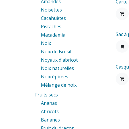
Amandes
Carte
Noisettes
Cacahuètes
Pistaches
Sac à
Macadamia
Noix
Noix du Brésil
Noyaux d'abricot
Casqu
Noix naturelles
Noix épicées
Mélange de noix
Fruits secs
Ananas
Abricots
Bananes
Fruit du dragon