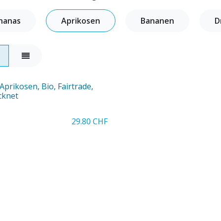
nanas
Aprikosen
Bananen
D
Aprikosen, Bio, Fairtrade,
cknet
29.80
CHF