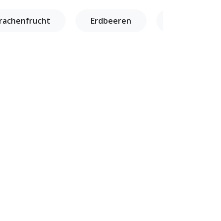
rachenfrucht
Erdbeeren
Granatapfel