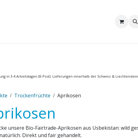
Wir sind Pakka
Firmenkunden
ng in 3-4 Arbeitstagen (B-Post). Lieferungen innerhalb der Schweiz & Liechtenstein
kte
Trockenfrüchte
Aprikosen
prikosen
cke unsere Bio-Fairtrade-Aprikosen aus Usbekistan: wild g
atürlich. Direkt und fair gehandelt.