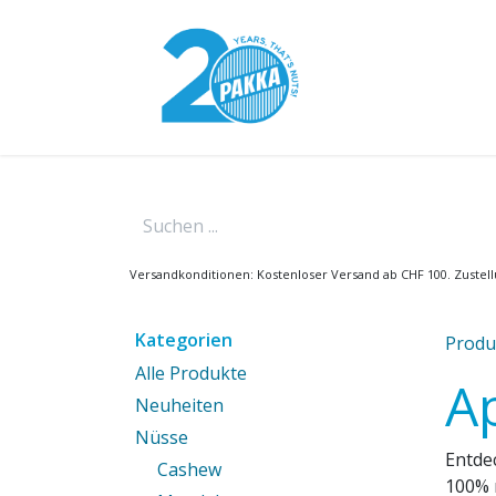
Zum Inhalt springen
Pakka-Modell
Versandkonditionen: Kostenloser Versand ab CHF 100. Zustellu
Kategorien
Produ
Alle Produkte
A
Neuheiten
Nüsse
Entde
Cashew
100% n