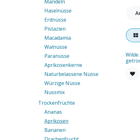
Mandeln
Haselnüsse
A
Erdnüsse
Pistazien
Macadamia
Walnüsse
Wilde 
Paranüsse
getro
Aprikosenkerne
Naturbelassene Nüsse
Würzige Nüsse
Nussmix
Trockenfrüchte
Ananas
Aprikosen
Bananen
Drachenfrucht