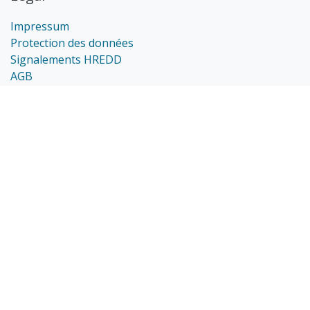
Impressum
Protection des données
Signalements HREDD
AGB
Rejoignez-nous
Contactez-nous
welcome@pakka.ch
+41 44 454 22 88
Conditions d'expédition : Livraison gratuite à partir de
100 CHF. Livraison en 3-4 jours ouvrables (courrier B).
Livraisons possibles en Suisse & au Liechtenstein.
Contactez-nous pour les livraisons à l'étranger (dans le
monde entier).